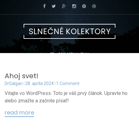
Skip
Your Awesome Blog
to
Just a few words why you blog is so awesome
content
SLNEČNÉ KOLEKTORY
PRIMARY MENU
Ahoj svet!
DrGalgan
28. apríla 2024
1 Comment
Vitajte vo WordPress. Toto je váš prvý článok. Upravte ho
alebo zmažte a začnite písať!
read more